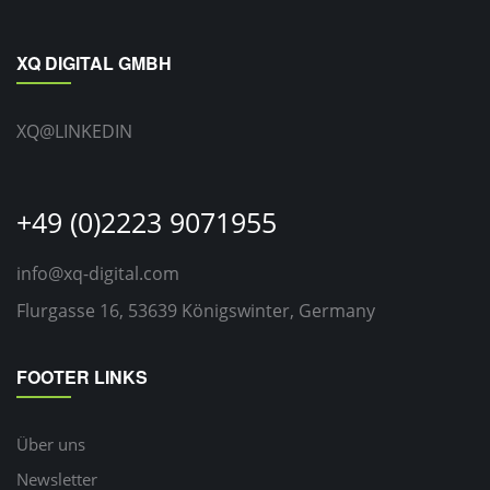
XQ DIGITAL GMBH
XQ@LINKEDIN
+49 (0)2223 9071955
info@xq-digital.com
Flurgasse 16, 53639 Königswinter, Germany
FOOTER LINKS
Über uns
Newsletter