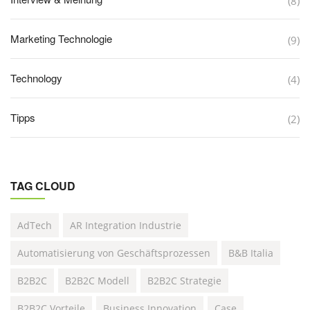
(8)
Marketing Technologie
(9)
Technology
(4)
Tipps
(2)
TAG CLOUD
AdTech
AR Integration Industrie
Automatisierung von Geschäftsprozessen
B&B Italia
B2B2C
B2B2C Modell
B2B2C Strategie
B2B2C Vorteile
Business Innovation
Case