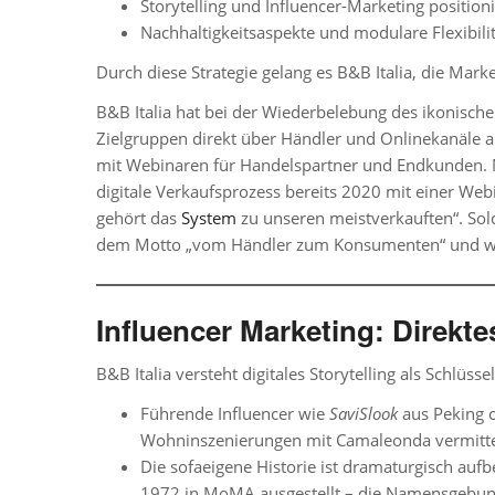
Storytelling und Influencer-Marketing positio
Nachhaltigkeitsaspekte und modulare Flexibil
Durch diese Strategie gelang es B&B Italia, die Mar
B&B Italia
hat bei der Wiederbelebung des ikonisch
Zielgruppen direkt über Händler und Onlinekanäle 
mit Webinaren für Handelspartner und Endkunden
.
digitale Verkaufsprozess bereits 2020 mit einer Webi
gehört das
System
zu unseren meistverkauften“. Solch
dem Motto „vom Händler zum Konsumenten“ und wi
Influencer Marketing: Direk
B&B Italia versteht digitales Storytelling als Schlüs
Führende Influencer wie
SaviSlook
aus Peking 
Wohninszenierungen mit Camaleonda vermitteln
Die sofaeigene Historie ist dramaturgisch aufb
1972 in MoMA ausgestellt – die Namensgebu