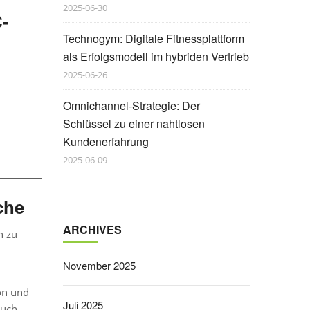
2025-06-30
-
Technogym: Digitale Fitnessplattform
als Erfolgsmodell im hybriden Vertrieb
2025-06-26
Omnichannel-Strategie: Der
Schlüssel zu einer nahtlosen
Kundenerfahrung
2025-06-09
che
ARCHIVES
n zu
November 2025
on und
Juli 2025
auch