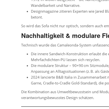
Wandelbarkeit und Narrative.
Designmagazine zitieren Experten wie Jared 
betont.
So wird das Sofa nicht nur optisch, sondern auch em
Nachhaltigkeit & modulare Fle
Technisch wurde das Camaleonda-System unfassend m
Die innere
Sandwich-Konstruktion
erlaubt die
Mehrfachdichten-PU lassen sich recyclen.
Die modulare Struktur – 90×90 cm Sitzmodul
Anpassung an Alltagssituationen (z. B. als Gäst
2024 lancierte B&B Italia in Zusammenarbeit m
Garne, Cradle-to-Cradle Gold-Standard), die po
Die Kombination aus Umweltbewusstsein und Modular
verantwortungsbewusstes Design schätzen.