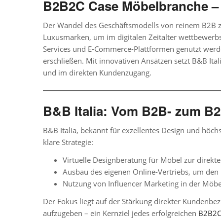
B2B2C Case Möbelbranche – B&
Der Wandel des Geschäftsmodells von reinem B2B zu
Luxusmarken, um im digitalen Zeitalter wettbewerbs
Services und E-Commerce-Plattformen genutzt werd
erschließen. Mit innovativen Ansätzen setzt B&B Ita
und im direkten Kundenzugang.
B&B Italia: Vom B2B- zum B2
B&B Italia, bekannt für exzellentes Design und höchst
klare Strategie:
Virtuelle Designberatung
für Möbel zur direkt
Ausbau des eigenen Online-Vertriebs, um den
Nutzung von
Influencer Marketing in der Möb
Der Fokus liegt auf der Stärkung direkter Kundenb
aufzugeben – ein Kernziel jedes erfolgreichen
B2B2