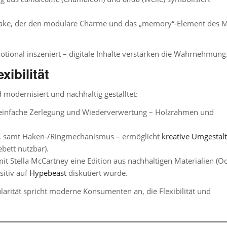
Blake, der den modulare Charme und das „memory“-Element des 
otional inszeniert – digitale Inhalte verstärken die Wahrnehmung
xibilität
odernisiert und nachhaltig gestalltet:
 einfache Zerlegung und Wiederverwertung – Holzrahmen und
e, samt Haken-/Ringmechanismus – ermöglicht
kreative Umgestal
ebett nutzbar).
it Stella McCartney eine Edition aus nachhaltigen Materialien (O
sitiv auf
Hypebeast
diskutiert wurde.
ität spricht moderne Konsumenten an, die Flexibilität und