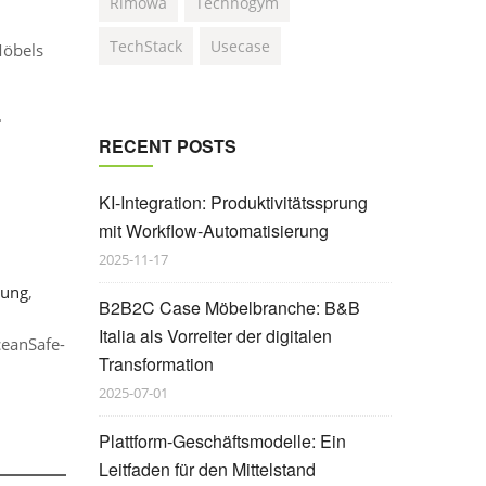
Rimowa
Technogym
TechStack
Usecase
Möbels
.
RECENT POSTS
KI-Integration: Produktivitätssprung
mit Workflow-Automatisierung
2025-11-17
tung
,
B2B2C Case Möbelbranche: B&B
Italia als Vorreiter der digitalen
ceanSafe-
Transformation
2025-07-01
Plattform-Geschäftsmodelle: Ein
Leitfaden für den Mittelstand