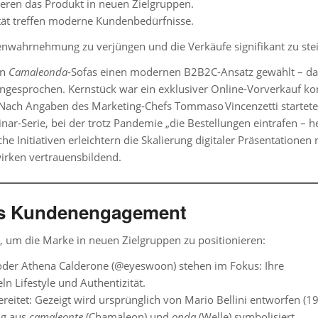
nieren das Produkt in neuen Zielgruppen.
ität treffen moderne Kundenbedürfnisse.
kenwahrnehmung zu verjüngen und die Verkäufe signifikant zu ste
en
Camaleonda
-Sofas einen modernen B2B2C-Ansatz gewählt – das
angesprochen. Kernstück war ein
exklusiver Online-Vorverkauf ko
 Nach Angaben des Marketing-Chefs Tommaso Vincenzetti startete
nar-Serie, bei der trotz Pandemie „die Bestellungen eintrafen – h
e Initiativen erleichtern die Skalierung digitaler Präsentationen
rken vertrauensbildend.
tes Kundenengagement
sel, um die Marke in neuen Zielgruppen zu positionieren:
oder Athena Calderone (@eyeswoon) stehen im Fokus: Ihre
 Lifestyle und Authentizität.
ereitet: Gezeigt wird ursprünglich von Mario Bellini entworfen (1
ng aus
camaleonte
(Chamäleon) und
onda
(Welle) symbolisiert