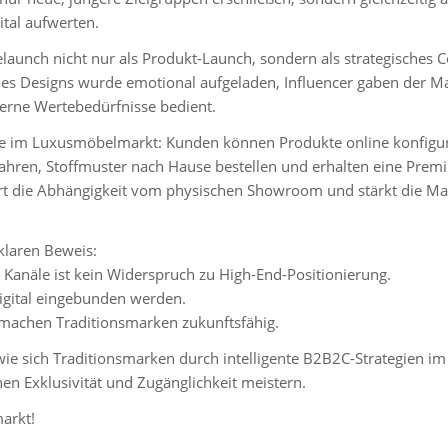
tal aufwerten.
launch nicht nur als Produkt-Launch, sondern als strategisches C
 des Designs wurde emotional aufgeladen, Influencer gaben der M
erne Wertebedürfnisse bedient.
e im Luxusmöbelmarkt: Kunden können Produkte online konfigur
ahren, Stoffmuster nach Hause bestellen und erhalten eine Prem
iert die Abhängigkeit vom physischen Showroom und stärkt die M
klaren Beweis:
Kanäle ist kein Widerspruch zu High-End-Positionierung.
digital eingebunden werden.
t machen Traditionsmarken zukunftsfähig.
 wie sich Traditionsmarken durch intelligente B2B2C-Strategien im 
hen Exklusivität und Zugänglichkeit meistern.
arkt!