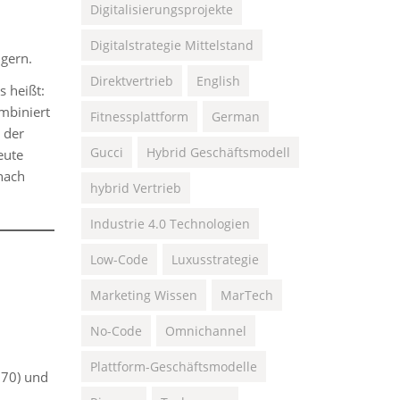
Digitalisierungsprojekte
Digitalstrategie Mittelstand
igern.
Direktvertrieb
English
 heißt:
mbiniert
Fitnessplattform
German
 der
Gucci
Hybrid Geschäftsmodell
eute
 nach
hybrid Vertrieb
Industrie 4.0 Technologien
Low-Code
Luxusstrategie
Marketing Wissen
MarTech
No-Code
Omnichannel
Plattform-Geschäftsmodelle
970) und