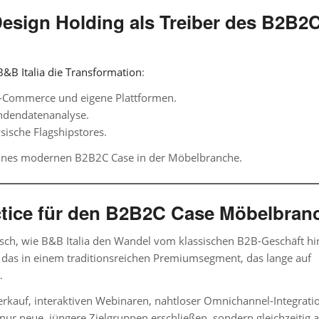
sign Holding als Treiber des B2B2C
B&B Italia die Transformation
:
E-Commerce und eigene Plattformen.
undendatenanalyse.
sische Flagshipstores.
 eines modernen
B2B2C Case
in der
Möbelbranche
.
ractice für den B2B2C Case Möbelbran
sch, wie
B&B Italia
den Wandel vom klassischen B2B-Geschäft hi
 das in einem traditionsreichen Premiumsegment, das lange auf
.
rkauf, interaktiven Webinaren, nahtloser Omnichannel-Integrati
r neue, jüngere Zielgruppen erschließen, sondern gleichzeitig 