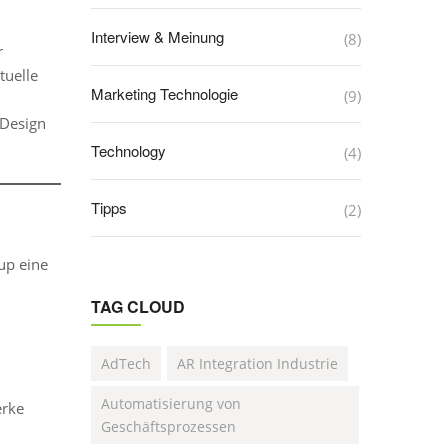
Interview & Meinung
(8)
r
tuelle
Marketing Technologie
(9)
-Design
Technology
(4)
Tipps
(2)
oup eine
TAG CLOUD
AdTech
AR Integration Industrie
Automatisierung von
erke
Geschäftsprozessen