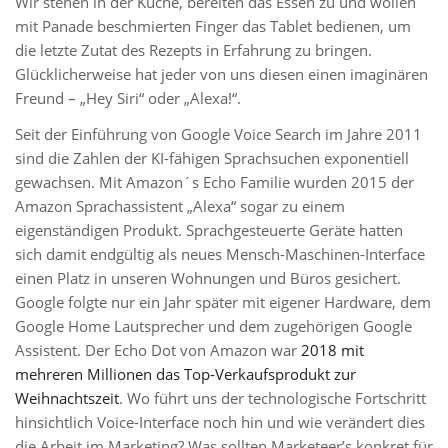
Wir stehen in der Küche, bereiten das Essen zu und wollen
mit Panade beschmierten Finger das Tablet bedienen, um
die letzte Zutat des Rezepts in Erfahrung zu bringen.
Glücklicherweise hat jeder von uns diesen einen imaginären
Freund – „Hey Siri“ oder „Alexa!“.
Seit der Einführung von Google Voice Search im Jahre 2011
sind die Zahlen der KI-fähigen Sprachsuchen exponentiell
gewachsen. Mit Amazon´s Echo Familie wurden 2015 der
Amazon Sprachassistent „Alexa“ sogar zu einem
eigenständigen Produkt. Sprachgesteuerte Geräte hatten
sich damit endgültig als neues Mensch-Maschinen-Interface
einen Platz in unseren Wohnungen und Büros gesichert.
Google folgte nur ein Jahr später mit eigener Hardware, dem
Google Home Lautsprecher und dem zugehörigen Google
Assistent. Der Echo Dot von Amazon war
2018 mit
mehreren Millionen das Top-Verkaufsprodukt zur
Weihnachtszeit
. Wo führt uns der technologische Fortschritt
hinsichtlich Voice-Interface noch hin und wie verändert dies
die Arbeit im Marketing? Was sollten Marketeer’s konkret für