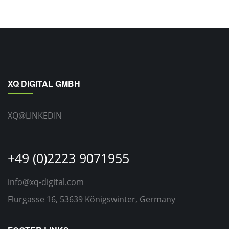
XQ DIGITAL GMBH
XQ@LINKEDIN
+49 (0)2223 9071955
info@xq-digital.com
Flurgasse 16, 53639 Königswinter, Germany