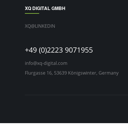
XQ DIGITAL GMBH
XQ@LINKEDIN
+49 (0)2223 9071955
info@xq-digital.com
Flurgasse 16, 53639 Königswinter, Germany