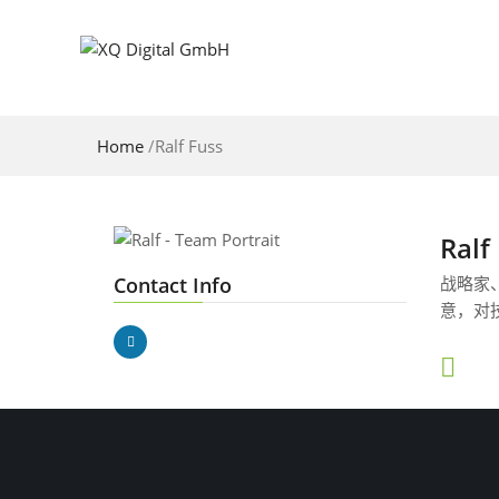
Home
/
Ralf Fuss
Ralf
Contact Info
战略家
意，对