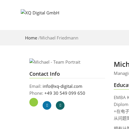
Home
/
Michael Friedmann
Mich
Contact Info
Managin
Educa
Email:
info@xq-digital.com
Phone:
+49 30 549 099 650
EMBA K
Diplom 
+在电
从问题
拥有计